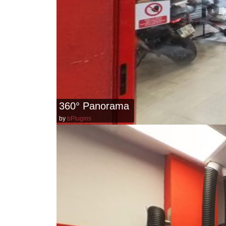
360° Panorama
by
bPlugins