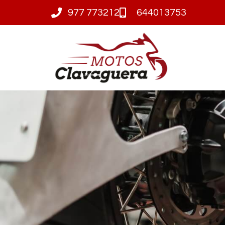
977 773212
644013753