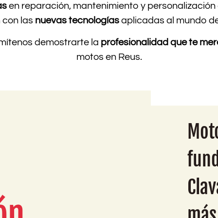
as
en reparación, mantenimiento y personalización
 con las
nuevas tecnologías
aplicadas al mundo de
rmítenos demostrarte la
profesionalidad que te me
motos en Reus.
Moto
fund
Clav
ón
más 