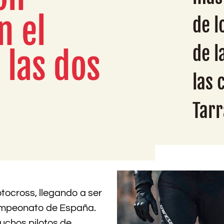
n el
de l
de l
las dos
las 
Tar
otocross, llegando a ser
ampeonato de España.
chos pilotos de