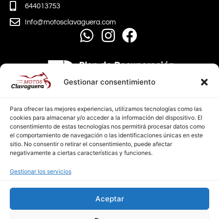
644013753
Info@motosclavaguera.com
Gestionar consentimiento
Para ofrecer las mejores experiencias, utilizamos tecnologías como las
cookies para almacenar y/o acceder a la información del dispositivo. El
consentimiento de estas tecnologías nos permitirá procesar datos como
el comportamiento de navegación o las identificaciones únicas en este
sitio. No consentir o retirar el consentimiento, puede afectar
negativamente a ciertas características y funciones.
AVISO LEGAL
Gestionar los servicios
POLÍTICA DE PRIVACIDAD
POLÍTICA DE COOKIES
Aceptar
Diseño Web PCHOUSE