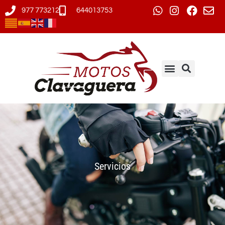
977 773212
644013753
Servicios