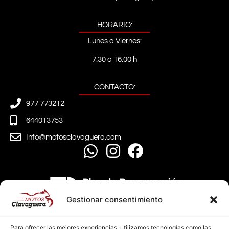
HORARIO:
Lunes a Viernes:
7:30 a 16:00 h
CONTACTO:
977 773212
644013753
Info@motosclavaguera.com
Gestionar consentimiento
Para ofrecer las mejores experiencias, utilizamos tecnologías como las