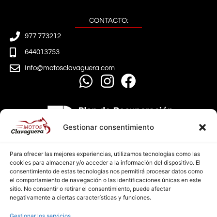
CONTACTO:
977 773212
644013753
Info@motosclavaguera.com
Gestionar consentimiento
Para ofrecer las mejores experiencias, utilizamos tecnologías como las
cookies para almacenar y/o acceder a la información del dispositivo. El
consentimiento de estas tecnologías nos permitirá procesar datos como
el comportamiento de navegación o las identificaciones únicas en este
sitio. No consentir o retirar el consentimiento, puede afectar
negativamente a ciertas características y funciones.
AVISO LEGAL
Gestionar los servicios