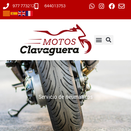
977 773212
644013753
Servicio de neumáticos