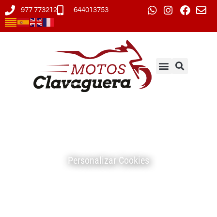
977 773212
644013753
Personalizar Cookies