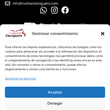
Info@motosclavaguera.com
Gestionar consentimiento
Para ofrecer las mejores experiencias, utilizamos tecnologías como las
cookies para almacenar y/o acceder a la información del dispositivo. El
consentimiento de estas tecnologías nos permitirá procesar datos como
el comportamiento de navegación o las identificaciones únicas en este
sitio. No consentir o retirar el consentimiento, puede afectar
negativamente a ciertas características y funciones.
AVISO LEGAL
Gestionar los servicios
POLÍTICA DE PRIVACIDAD
POLÍTICA DE COOKIES
Aceptar
Diseño Web PCHOUSE
Denegar