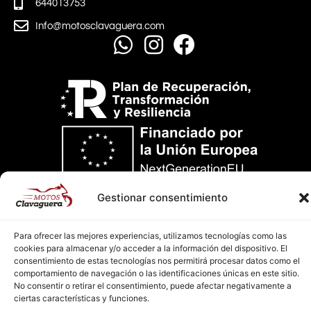
644013753
Info@motosclavaguera.com
Gestionar consentimiento
AVISO LEGAL
Para ofrecer las mejores experiencias, utilizamos tecnologías como las
POLÍTICA DE PRIVACIDAD
cookies para almacenar y/o acceder a la información del dispositivo. El
consentimiento de estas tecnologías nos permitirá procesar datos como el
POLÍTICA DE COOKIES
comportamiento de navegación o las identificaciones únicas en este sitio.
No consentir o retirar el consentimiento, puede afectar negativamente a
Diseño Web PCHOUSE
ciertas características y funciones.